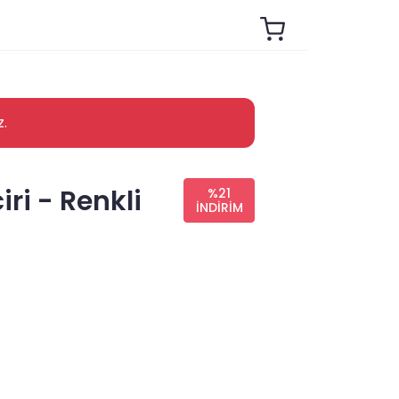
z.
ri - Renkli
%21
İNDİRİM