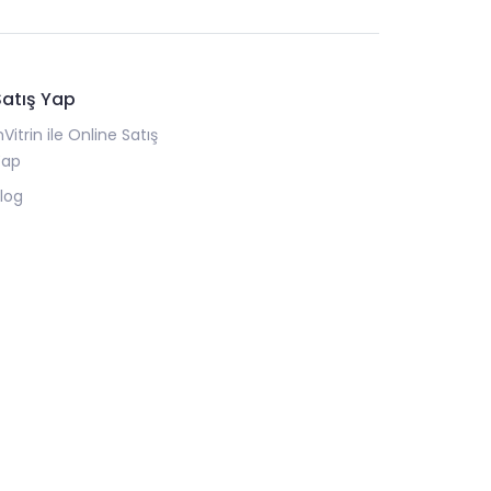
Satış Yap
nVitrin ile Online Satış
Yap
log