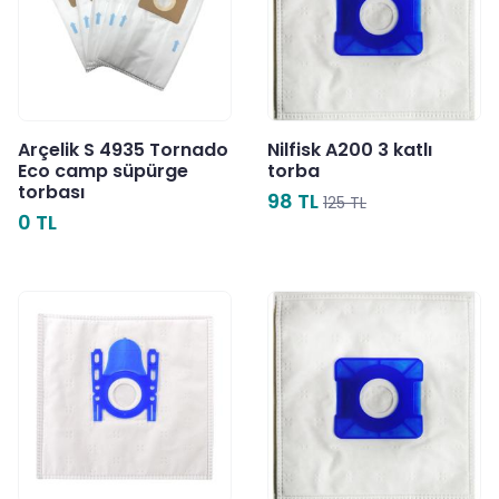
Arçelik S 4935 Tornado
Nilfisk A200 3 katlı
Eco camp süpürge
torba
torbası
98 TL
125 TL
0 TL