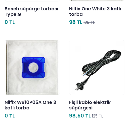
Bosch süpürge torbası
Nilfix One White 3 katlı
Type:G
torba
0 TL
98 TL
125 TL
Nilfix WB10P05A One 3
Fişli kablo elektrik
katlı torba
süpürgesi
0 TL
98,50 TL
125 TL