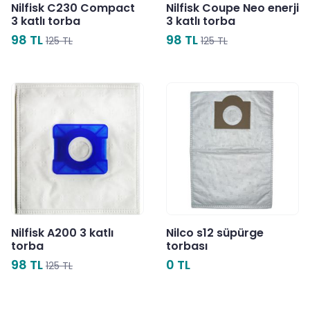
Nilfisk C230 Compact
Nilfisk Coupe Neo enerji
3 katlı torba
3 katlı torba
98 TL
98 TL
125 TL
125 TL
Nilfisk A200 3 katlı
Nilco s12 süpürge
torba
torbası
98 TL
0 TL
125 TL