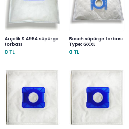
Arçelik S 4964 süpürge
Bosch süpürge torbası
torbası
Type: GXXL
0 TL
0 TL