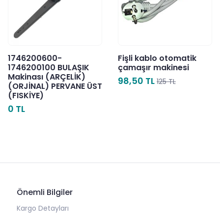
1746200600-
Fişli kablo otomatik
1746200100 BULAŞIK
çamaşır makinesi
Makinası (ARÇELİK)
98,50 TL
125 TL
(ORJİNAL) PERVANE ÜST
(FISKİYE)
0 TL
Önemli Bilgiler
Kargo Detayları