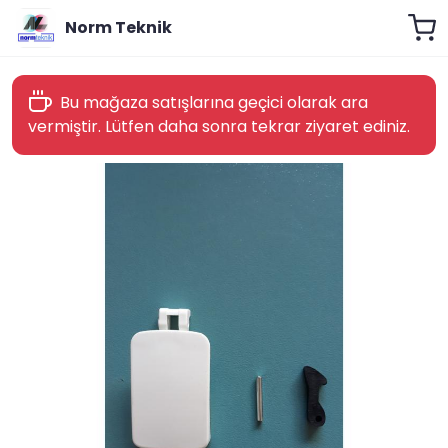
Norm Teknik
Bu mağaza satışlarına geçici olarak ara
vermiştir. Lütfen daha sonra tekrar ziyaret ediniz.