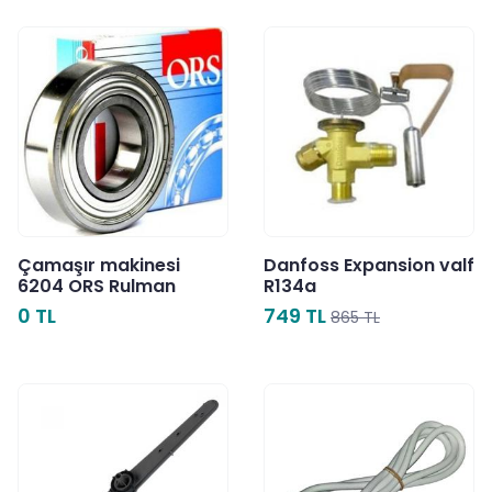
Çamaşır makinesi
Danfoss Expansion valf
6204 ORS Rulman
R134a
0 TL
749 TL
865 TL