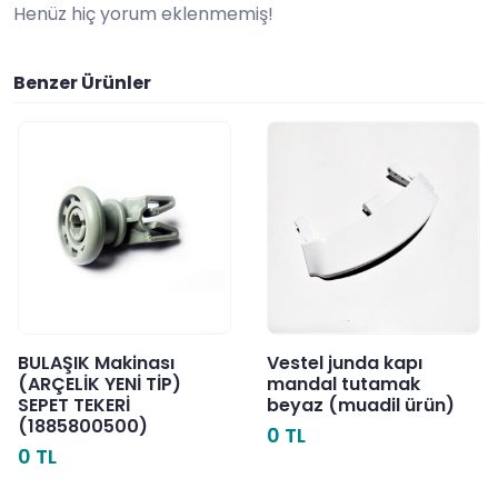
Henüz hiç yorum eklenmemiş!
Benzer Ürünler
BULAŞIK Makinası
Vestel junda kapı
(ARÇELİK YENİ TİP)
mandal tutamak
SEPET TEKERİ
beyaz (muadil ürün)
(1885800500)
0 TL
0 TL