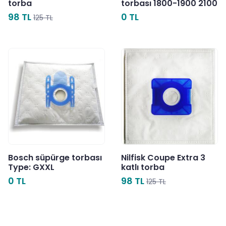
torba
torbası 1800-1900 2100
98 TL
0 TL
125 TL
Bosch süpürge torbası
Nilfisk Coupe Extra 3
Type: GXXL
katlı torba
0 TL
98 TL
125 TL