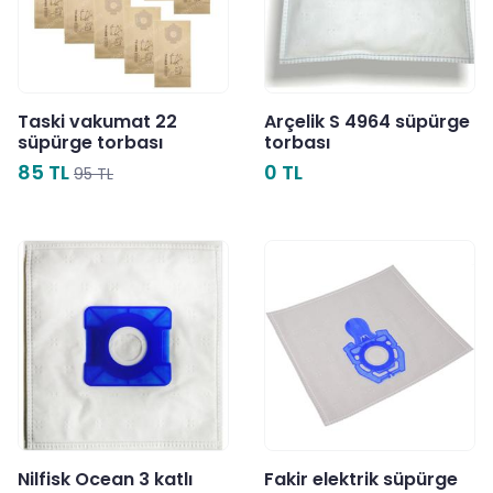
Taski vakumat 22
Arçelik S 4964 süpürge
süpürge torbası
torbası
85 TL
0 TL
95 TL
Nilfisk Ocean 3 katlı
Fakir elektrik süpürge