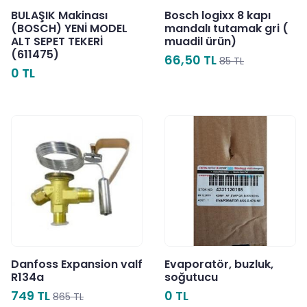
BULAŞIK Makinası
Bosch logixx 8 kapı
(BOSCH) YENİ MODEL
mandalı tutamak gri (
ALT SEPET TEKERİ
muadil ürün)
(611475)
66,50 TL
85 TL
0 TL
Danfoss Expansion valf
Evaporatör, buzluk,
R134a
soğutucu
749 TL
0 TL
865 TL