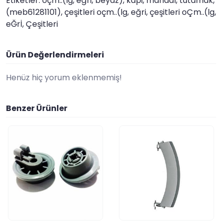
Etiketler: oçm..(lg, eğri, beyaz), kapi, mandal, tutamak,
(meb61281101), çeşitleri oçm..(lg, eğri, çeşitleri oÇm..(lg,
eĞrİ, Çeşitleri
Ürün Değerlendirmeleri
Henüz hiç yorum eklenmemiş!
Benzer Ürünler