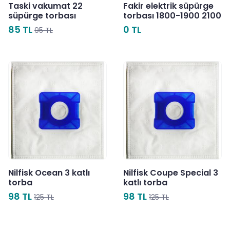
Taski vakumat 22
Fakir elektrik süpürge
süpürge torbası
torbası 1800-1900 2100
85 TL
0 TL
95 TL
Nilfisk Ocean 3 katlı
Nilfisk Coupe Special 3
torba
katlı torba
98 TL
98 TL
125 TL
125 TL