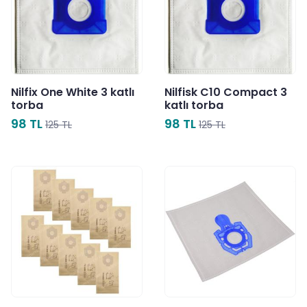
Nilfix One White 3 katlı
Nilfisk C10 Compact 3
torba
katlı torba
98 TL
98 TL
125 TL
125 TL